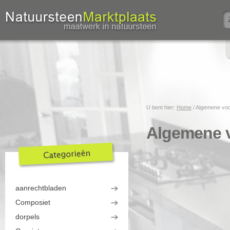
U bent hier:
Home
/
Algemene vo
Algemene 
aanrechtbladen
Composiet
dorpels