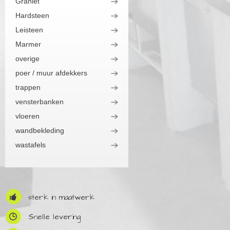
Graniet
Hardsteen
Leisteen
Marmer
overige
poer / muur afdekkers
trappen
vensterbanken
vloeren
wandbekleding
wastafels
sterk in maatwerk
Snelle levering