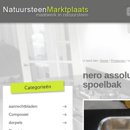
U bent hier:
Home
/
Producten
/
n
nero assol
spoelbak
aanrechtbladen
Composiet
dorpels