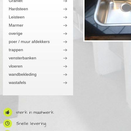
Graniet
Hardsteen
Leisteen
Marmer
overige
poer / muur afdekkers
trappen
vensterbanken
vloeren
wandbekleding
wastafels
sterk in maatwerk
Snelle levering