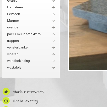
Graniet
Hardsteen
Leisteen
Marmer
overige
poer / muur afdekkers
trappen
vensterbanken
vloeren
wandbekleding
wastafels
sterk in maatwerk
Snelle levering