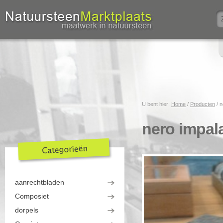
U bent hier:
Home
/
Producten
/
n
nero impala
aanrechtbladen
Composiet
dorpels